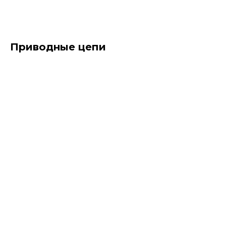
Приводные цепи
Wippermann, Rexnord, Regina, Flexon